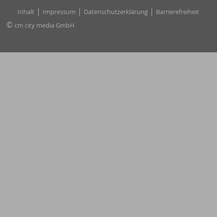
|
|
|
Inhalt
Impressum
Datenschutzerklärung
Barrierefreiheit
©
cm city media GmbH