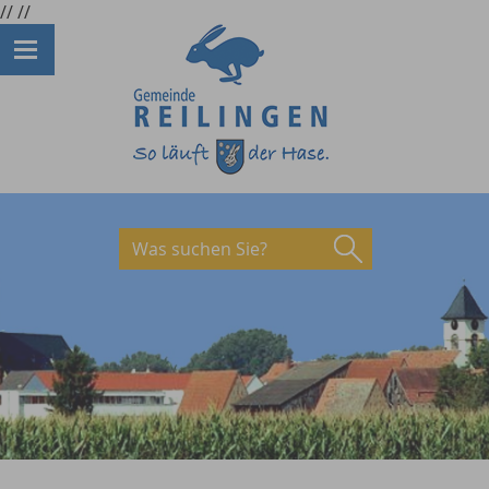
//
//
Was suchen Sie?