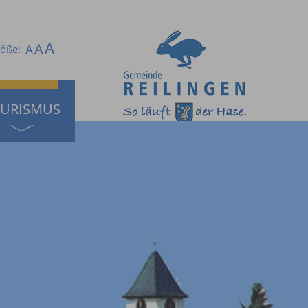
röße:
URISMUS