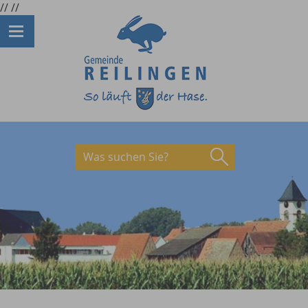
//
//
Was suchen Sie?