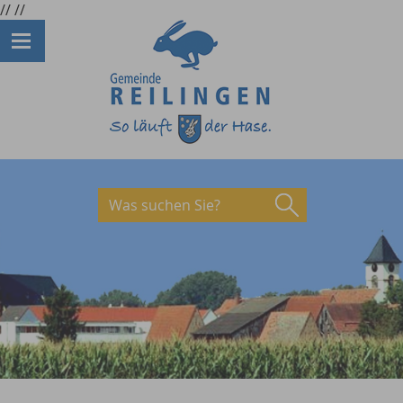
//
//
Was suchen Sie?