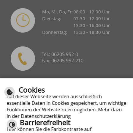
Mo, Mi, Do, Fr:
08:00 - 12:00 Uhr
Dienstag:
07:30 - 12:00 Uhr
13:30 - 16:00 Uhr
Donnerstag:
13:30 - 18:30 Uhr
Tel.: 06205 952-0
Fax: 06205 952-210
Cookies
Hockenheimer Straße 1-3
68799 Reilingen
Auf dieser Webseite werden ausschließlich
essentielle Daten in Cookies gespeichert, um wichtige
Funktionen der Website zu ermöglichen. Mehr dazu
in der Datenschutzerklärung
Barrierefreiheit
E-Mail schreiben
Hier können Sie die Farbkontraste auf
ZUM KONTAKTFORMULAR