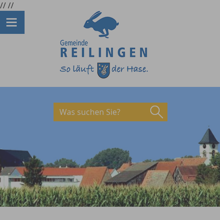
//
//
Was suchen Sie?