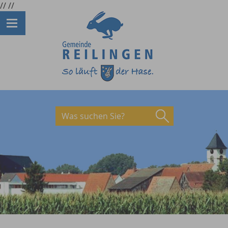
//
//
Was suchen Sie?