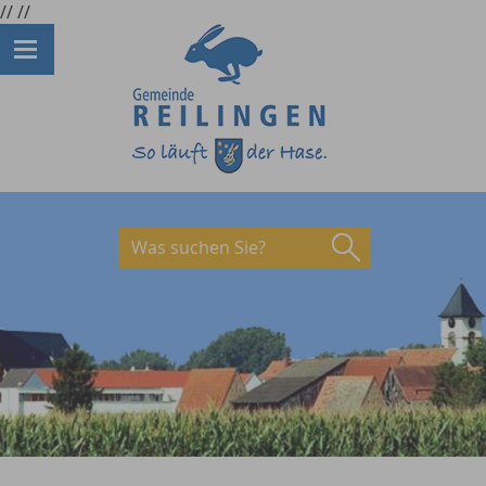
//
//
Was suchen Sie?