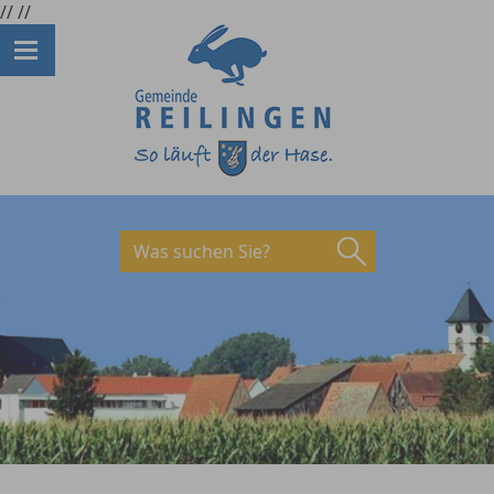
//
//
Was suchen Sie?