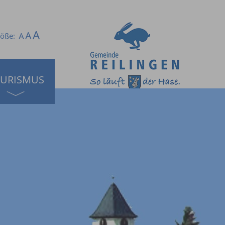
röße:
URISMUS