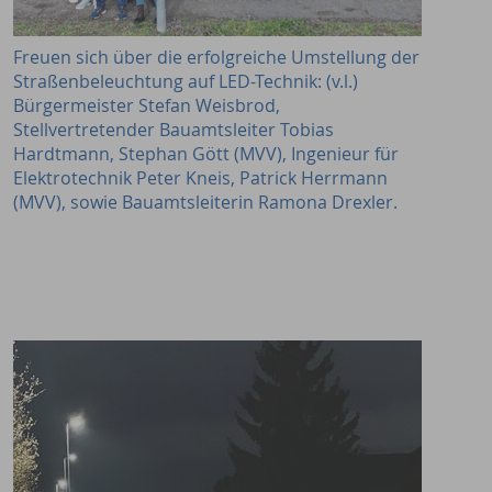
Freuen sich über die erfolgreiche Umstellung der
Straßenbeleuchtung auf LED-Technik: (v.l.)
Bürgermeister Stefan Weisbrod,
Stellvertretender Bauamtsleiter Tobias
Hardtmann, Stephan Gött (MVV), Ingenieur für
Elektrotechnik Peter Kneis, Patrick Herrmann
(MVV), sowie Bauamtsleiterin Ramona Drexler.