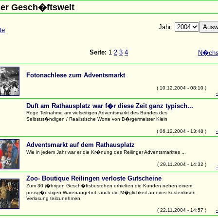
er Gesch�ftswelt
Jahr:
te
Seite:
1
2
3
4
N�chst
Fotonachlese zum Adventsmarkt
( 10.12.2004 - 08:10 )
Duft am Rathausplatz war f�r diese Zeit ganz typisch...
Rege Teilnahme am vielseitigen Adventsmarkt des Bundes des
Selbstst�ndigen / Realistische Worte von B�rgermeister Klein
( 06.12.2004 - 13:48 )
Adventsmarkt auf dem Rathausplatz
Wie in jedem Jahr war er die Kr�nung des Reilinger Adventsmarktes ...
( 29.11.2004 - 14:32 )
Zoo- Boutique Reilingen verloste Gutscheine
Zum 30 j�hrigen Gesch�ftsbestehen erhielten die Kunden neben einem
preisg�nstigen Warenangebot, auch die M�glichkeit an einer kostenlosen
Verlosung teilzunehmen.
( 22.11.2004 - 14:57 )