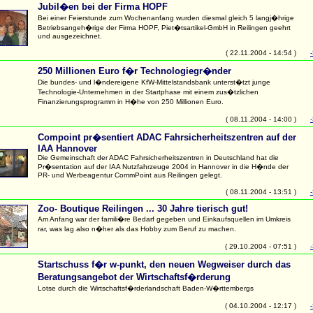
Jubil�en bei der Firma HOPF
Bei einer Feierstunde zum Wochenanfang wurden diesmal gleich 5 langj�hrige
Betriebsangeh�rige der Firma HOPF, Piet�tsartikel-GmbH in Reilingen geehrt
und ausgezeichnet.
( 22.11.2004 - 14:54 )
250 Millionen Euro f�r Technologiegr�nder
Die bundes- und l�ndereigene KfW-Mittelstandsbank unterst�tzt junge
Technologie-Unternehmen in der Startphase mit einem zus�tzlichen
Finanzierungsprogramm in H�he von 250 Millionen Euro.
( 08.11.2004 - 14:00 )
Compoint pr�sentiert ADAC Fahrsicherheitszentren auf der
IAA Hannover
Die Gemeinschaft der ADAC Fahrsicherheitszentren in Deutschland hat die
Pr�sentation auf der IAA Nutzfahrzeuge 2004 in Hannover in die H�nde der
PR- und Werbeagentur CommPoint aus Reilingen gelegt.
( 08.11.2004 - 13:51 )
Zoo- Boutique Reilingen ... 30 Jahre tierisch gut!
Am Anfang war der famili�re Bedarf gegeben und Einkaufsquellen im Umkreis
rar, was lag also n�her als das Hobby zum Beruf zu machen.
( 29.10.2004 - 07:51 )
Startschuss f�r w-punkt, den neuen Wegweiser durch das
Beratungsangebot der Wirtschaftsf�rderung
Lotse durch die Wirtschaftsf�rderlandschaft Baden-W�rttembergs
( 04.10.2004 - 12:17 )