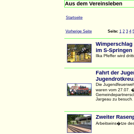
Aus dem Vereinsleben
Startseite
Vorherige Seite
Seite:
1
2
3
4
Wimperschlag f
im S-Springen
Ilka Pfeffer wird dri
Fahrt der Jug
Jugendrotkreu
Die Jugendfeuerweh
waren vom 27.07. 
Gemeindepartnerscha
Jargeau zu besuch.
Zweiter Rasenp
Arbeitseins�tze de