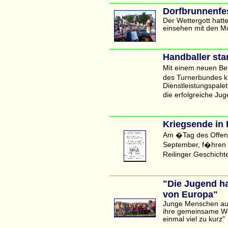
Dorfbrunnenfe
Der Wettergott hat
einsehen mit den M
Handballer st
Mit einem neuen Bet
des Turnerbundes k�
Dienstleistungspalet
die erfolgreiche Ju
Kriegsende in 
Am �Tag des Offen
September, f�hren
Reilinger Geschicht
"Die Jugend ha
von Europa"
Junge Menschen aus
ihre gemeinsame Woc
einmal viel zu kurz"