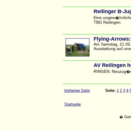
Reilinger B-J
Eine ungew�hnliche 
TBG Reilingen.
Flying-Arrows
Am Samstag, 21.05.0
Ausstattung auf uns
AV Reilingen h
RINGEN: Neuzug�nge
Vorherige Seite
Seite:
1
2
3
4
Startseite
� Geme