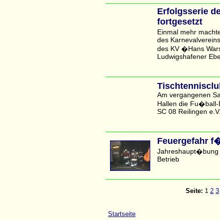
Erfolgsserie d
fortgesetzt
Einmal mehr machte
des Karnevalvereins
des KV �Hans Wars
Ludwigshafener Eber
Tischtennisclu
Am vergangenen Sam
Hallen die Fu�ball-
SC 08 Reilingen e.V.,
Feuergefahr f�
Jahreshaupt�bung 
Betrieb
Seite:
1
2
3
Startseite