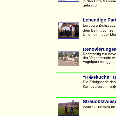
in den Fritz-Mannhe
gebraucht.
Lebendige Par
Europa w�chst zus
dem Beitritt von ze
Union ein neuer Mei
Renovierungsa
Rechtzeitig zur bev
der Vogelfreunde w
Vogelpark fertiggeste
"K�skuche" ta
Die Erfolgsserie d
Karnevalverein rei�t
Streuobstwies
Beim SC 08 wird nic