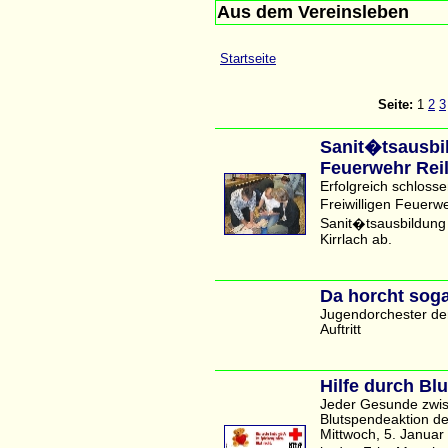
Aus dem Vereinsleben
Startseite
Seite:
1
2
3
Sanit�tsausbil
Feuerwehr Rei
Erfolgreich schloss
Freiwilligen Feuer
Sanit�tsausbildung
Kirrlach ab.
Da horcht soga
Jugendorchester de
Auftritt
Hilfe durch Bl
Jeder Gesunde zwis
Blutspendeaktion d
Mittwoch, 5. Januar 