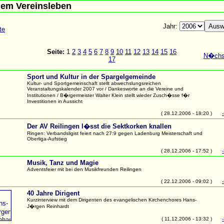
em Vereinsleben
Jahr:
te
Seite:
1
2
3
4
5
6
7
8
9
10
11
12
13
14
15
16
N�chst
17
Sport und Kultur in der Spargelgemeinde
Kultur- und Sportgemeinschaft stellt abwechslungsreichen
Veranstaltungskalender 2007 vor / Dankesworte an die Vereine und
Institutionen / B�rgermeister Walter Klein stellt wieder Zusch�sse f�r
Investitionen in Aussicht
( 28.12.2006 - 18:20 )
Der AV Reilingen l�sst die Sektkorken knallen
Ringen: Verbandsligist feiert nach 27:9 gegen Ladenburg Meisterschaft und
Oberliga-Aufstieg
( 28.12.2006 - 17:52 )
Musik, Tanz und Magie
Adventsfeier mit bei den Musikfreunden Reilingen
( 22.12.2006 - 09:02 )
40 Jahre Dirigent
Kurzinterview mit dem Dirigenten des evangelischen Kirchenchores Hans-
J�rgen Reinhardt
( 11.12.2006 - 13:32 )