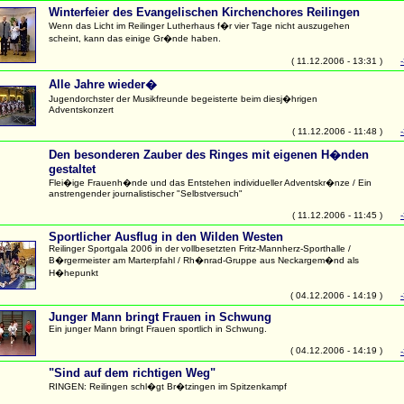
Winterfeier des Evangelischen Kirchenchores Reilingen
Wenn das Licht im Reilinger Lutherhaus f�r vier Tage nicht auszugehen
scheint, kann das einige Gr�nde haben.
( 11.12.2006 - 13:31 )
Alle Jahre wieder�
Jugendorchster der Musikfreunde begeisterte beim diesj�hrigen
Adventskonzert
( 11.12.2006 - 11:48 )
Den besonderen Zauber des Ringes mit eigenen H�nden
gestaltet
Flei�ige Frauenh�nde und das Entstehen individueller Adventskr�nze / Ein
anstrengender journalistischer "Selbstversuch"
( 11.12.2006 - 11:45 )
Sportlicher Ausflug in den Wilden Westen
Reilinger Sportgala 2006 in der vollbesetzten Fritz-Mannherz-Sporthalle /
B�rgermeister am Marterpfahl / Rh�nrad-Gruppe aus Neckargem�nd als
H�hepunkt
( 04.12.2006 - 14:19 )
Junger Mann bringt Frauen in Schwung
Ein junger Mann bringt Frauen sportlich in Schwung.
( 04.12.2006 - 14:19 )
"Sind auf dem richtigen Weg"
RINGEN: Reilingen schl�gt Br�tzingen im Spitzenkampf