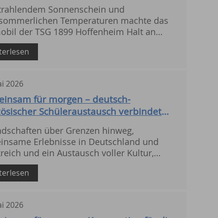
strahlendem Sonnenschein und
sommerlichen Temperaturen machte das
obil der TSG 1899 Hoffenheim Halt an
er Schule.
terlesen
i
2026
insam für morgen – deutsch-
zösischer Schüleraustausch verbindet
pa
ndschaften über Grenzen hinweg,
insame Erlebnisse in Deutschland und
reich und ein Austausch voller Kultur,
haltigkeit und europäischer Begegnungen.
terlesen
i
2026