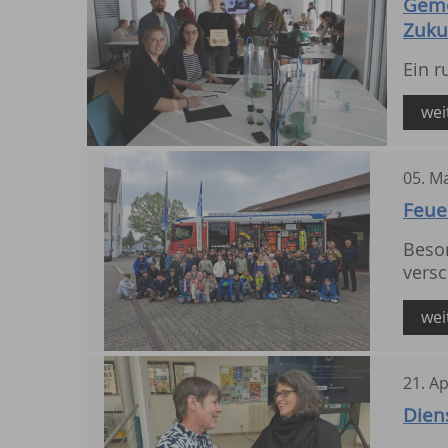
Geme
Zuku
Ein 
wei
05
.
Ma
Feue
Beso
vers
wei
21
.
Ap
Dien