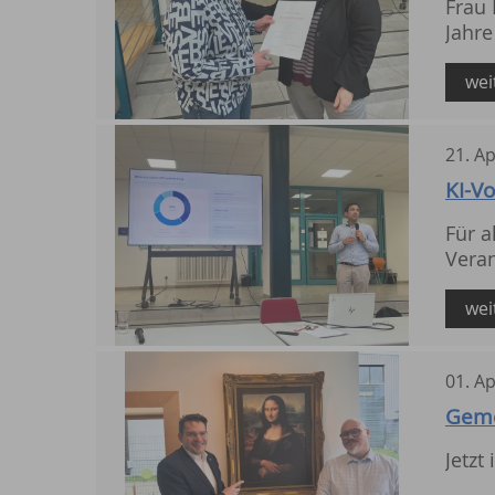
Frau 
Jahre
wei
21
.
Ap
KI-Vo
Für a
Veran
wei
01
.
Ap
Geme
Jetzt