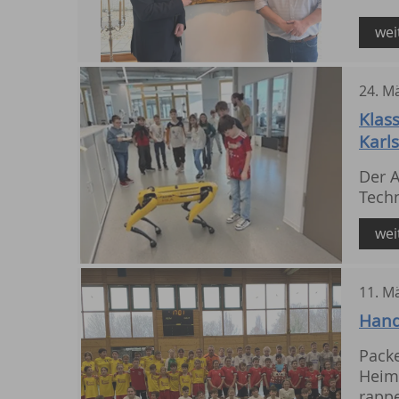
wei
24
.
Mä
Klas
Karl
Der A
Techn
wei
11
.
Mä
Hand
Pack
Heims
rappe