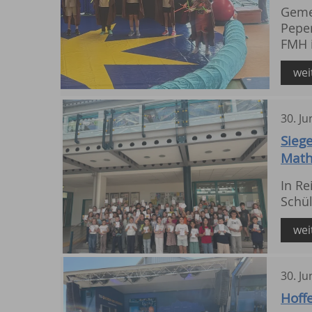
Geme
Peper
FMH 
wei
30
.
Ju
Sieg
Math
In R
Schül
wei
30
.
Ju
Hoff