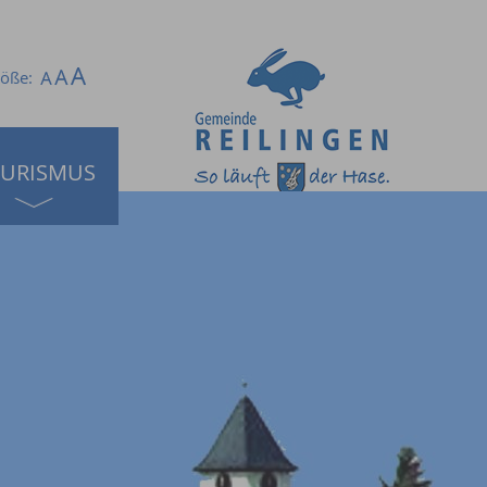
röße:
URISMUS