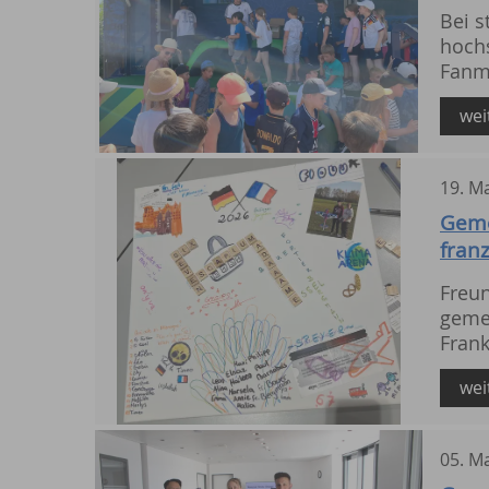
Bei 
hoch
Fanm
unser
wei
19
.
Ma
Geme
fran
Euro
Freu
geme
Frank
Nach
wei
05
.
Ma