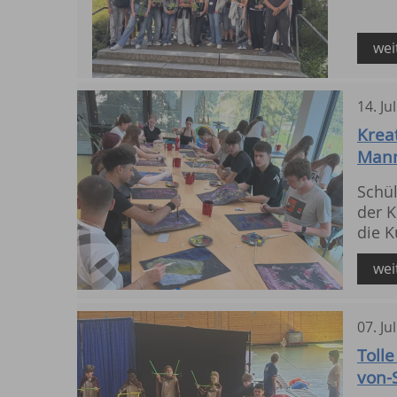
wei
14
.
Jul
Kreat
Man
Schül
der K
die K
wei
07
.
Jul
Toll
von-